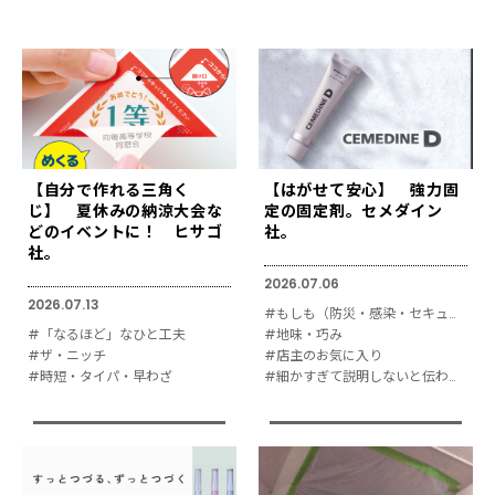
【自分で作れる三角く
【はがせて安心】 強力固
じ】 夏休みの納涼大会な
定の固定剤。セメダイン
どのイベントに！ ヒサゴ
社。
社。
2026.07.06
2026.07.13
#もしも（防災・感染・セキュリティ対策）
#「なるほど」なひと工夫
#地味・巧み
#ザ・ニッチ
#店主のお気に入り
#時短・タイパ・早わざ
#細かすぎて説明しないと伝わりにくい