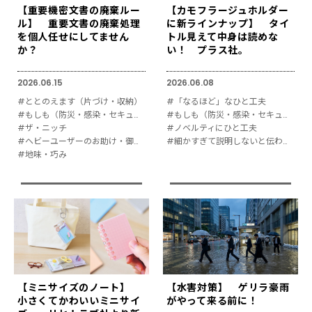
【重要機密文書の廃棄ルー
【カモフラージュホルダー
ル】 重要文書の廃棄処理
に新ラインナップ】 タイ
を個人任せにしてません
トル見えて中身は読めな
か？
い！ プラス社。
2026.06.15
2026.06.08
#ととのえます（片づけ・収納）
#「なるほど」なひと工夫
#もしも（防災・感染・セキュリティ対策）
#もしも（防災・感染・セキュリティ対策）
#ザ・ニッチ
#ノベルティにひと工夫
#ヘビーユーザーのお助け・御用達
#細かすぎて説明しないと伝わりにくい
#地味・巧み
【ミニサイズのノート】
【水害対策】 ゲリラ豪雨
小さくてかわいいミニサイ
がやって来る前に！