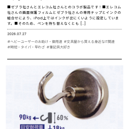
■ゼブラ社さんとエレコム社さんとのコラボ製品です！■エレコム
社さんの画面保護フィルムとゼブラ社さんの専用チップとインクの
組合せにより、iPad上ではインクが出にくいように設定していま
す。■そのため、ペンを持ち替えなくとも […]
2026.07.27
#ヘビーユーザーのお助け・御用達
#文具屋から買える身近なIT関連
#時短・タイパ・早わざ
#筆記具大好き