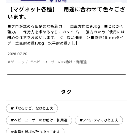
【マグネット各種】 用途に合わせて色々ござ
います。
■プロが認める圧倒的な吸着力！ 垂直方向に90kg！■とにかく
強力。 保持力を求めるならこのタイプ。 強力のためご使用には
細心の注意をお願いします。 ＜ 製品概要 ＞■直径25mmタイ
プ：垂直耐荷重18kg・水平耐荷重3 […]
2026.07.20
#ザ・ニッチ
#ヘビーユーザーのお助け・御用達
タグ
#「なるほど」なひと工夫
#ヘビーユーザーのお助け・御用達
#ノベルティにひと工夫
#家具も機械も取り扱ってます