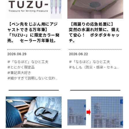
【ペン先をじぶん用にアジ
【雨漏りの応急処置に】
ャストできる万年筆】
突然の水漏れ対策に、備え
「TUZU-」に限定カラー発
て安心！ ポタポタキャッ
売。 セーラー万年筆社。
チ。
2026.06.29
2026.06.22
#「なるほど」なひと工夫
#「なるほど」なひと工夫
#とにかく限定品
#もしも（防災・感染・セキュリティ対策）
#筆記具大好き
#細かすぎて説明しないと伝わりにくい