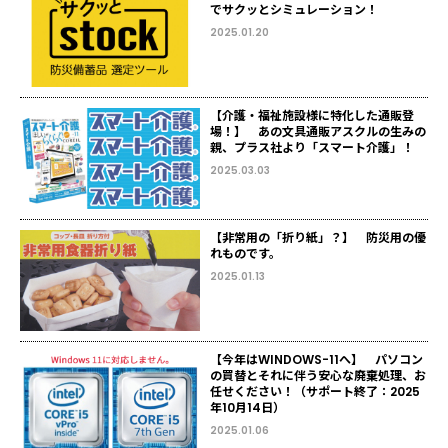
でサクッとシミュレーション！
2025.01.20
【介護・福祉施設様に特化した通販登
場！】 あの文具通販アスクルの生みの
親、プラス社より「スマート介護」！
2025.03.03
【非常用の「折り紙」？】 防災用の優
れものです。
2025.01.13
【今年はWINDOWS-11へ】 パソコン
の買替とそれに伴う安心な廃棄処理、お
任せください！（サポート終了：2025
年10月14日）
2025.01.06