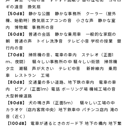
声 鼻息 小雨の音 すやすや居眠り 昼の住宅街 コオロ
ギの遠音 換気扇
【50dB】
静かな公園 静かな事務所 クーラー（屋外
機、始動時）換気扇エアコンの音 小さな声 静かな室
内 博物館 事務所の音
【60dB】
普通の会話 静かな乗用車 一般的な家庭の
朝 普通の声 トイレ洗浄音 テレビ小音 学校の授業 銀
行内の音
【70dB】
掃除機の音、電車の車内 ステレオ（正面1
m、夜間） 騒々しい事務所の中 騒々しい街頭 掃除機
夕立 潮騒 声が大きい テレビ中音 新幹線内 乗用
車 レストラン 工場
【80dB】
交通量の多い道路、地下鉄の車内 電車の車
内 ピアノ（正面1m）電話 ボーリング場 機械工場の音
大型幹線道路
【90dB】
犬の鳴き声（正面5m） 騒々しい工場の中
カラオケ（店内客席中央）地下鉄車中 パチンコ店内 滝の
音（近く）
【100dB】
電車が通るときのガード下 地下の構内 地下繁