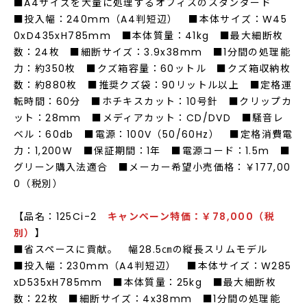
■A4サイズを大量に処理するオフィスのスタンダード
■投入幅：240mm（A4判短辺） ■本体サイズ：W45
0xD435xH785mm ■本体質量：41kg ■最大細断枚
数：24枚 ■細断サイズ：3.9x38mm ■1分間の処理能
力：約350枚 ■クズ箱容量：60ットル ■クズ箱収納枚
数：約880枚 ■推奨クズ袋：90リットル以上 ■定格運
転時間：60分 ■ホチキスカット：10号針 ■クリップカ
ット：28mm ■メディアカット：CD/DVD ■騒音レ
ベル：60db ■電源：100V（50/60Hz） ■定格消費電
力：1,200W ■保証期間：1年 ■電源コード：1.5m ■
グリーン購入法適合 ■メーカー希望小売価格：￥177,00
0（税別）
【品名：125Ci-2
キャンペーン
特価
：￥78,000（税
別）
】
■省スペースに貢献。 幅28.5㎝の縦長スリムモデル
■投入幅：230mm（A4判短辺） ■本体サイズ：W285
xD535xH785mm ■本体質量：25kg ■最大細断枚
数：22枚 ■細断サイズ：4x38mm ■1分間の処理能