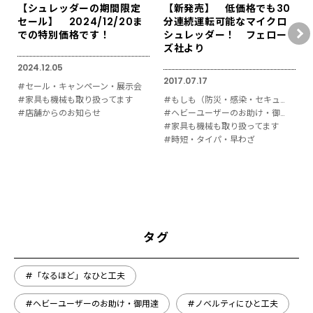
【シュレッダーの期間限定
【新発売】 低価格でも30
セール】 2024/12/20ま
分連続運転可能なマイクロ
での特別価格です！
シュレッダー！ フェロー
ズ社より
2024.12.05
2017.07.17
#セール・キャンペーン・展示会
#家具も機械も取り扱ってます
#もしも（防災・感染・セキュリティ対策）
#店舗からのお知らせ
#ヘビーユーザーのお助け・御用達
#家具も機械も取り扱ってます
#時短・タイパ・早わざ
タグ
#「なるほど」なひと工夫
#ヘビーユーザーのお助け・御用達
#ノベルティにひと工夫