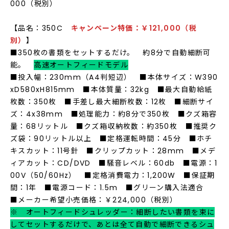
000（税別）
【品名：350C
キャンペーン
特価
：￥121,000（税
別）
】
■350枚の書類をセットするだけ。 約8分で自動細断可
能。
高速オートフィードモデル
■投入幅：230mm（A4判短辺） ■本体サイズ：W390
xD580xH815mm ■本体質量：32kg ■最大自動給紙
枚数：350枚 ■手差し最大細断枚数：12枚 ■細断サイ
ズ：4x38mm ■処理能力：約8分で350枚 ■クズ箱容
量：68リットル ■クズ箱収納枚数：約350枚 ■推奨ク
ズ袋：90リットル以上 ■定格運転時間：45分 ■ホチ
キスカット：11号針 ■クリップカット：28mm ■メデ
ィアカット：CD/DVD ■騒音レベル：60db ■電源：1
00V（50/60Hz） ■定格消費電力：1,200W ■保証期
間：1年 ■電源コード：1.5m ■グリーン購入法適合
■メーカー希望小売価格：￥224,000（税別）
※ オートフィードシュレッダー：細断したい書類を束に
してセットするだけで、あとは全て自動で細断できるシュ