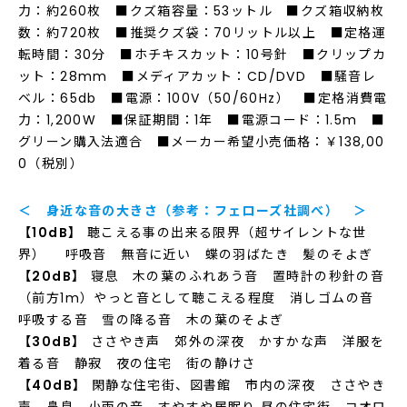
力：約260枚 ■クズ箱容量：53ットル ■クズ箱収納枚
数：約720枚 ■推奨クズ袋：70リットル以上 ■定格運
転時間：30分 ■ホチキスカット：10号針 ■クリップカ
ット：28mm ■メディアカット：CD/DVD ■騒音レ
ベル：65db ■電源：100V（50/60Hz） ■定格消費電
力：1,200W ■保証期間：1年 ■電源コード：1.5m ■
グリーン購入法適合 ■メーカー希望小売価格：￥138,00
0（税別）
＜ 身近な音の大きさ（参考：フェローズ社調べ） ＞
【10dB】
聴こえる事の出来る限界（超サイレントな世
界） 呼吸音 無音に近い 蝶の羽ばたき 髪のそよぎ
【20dB】
寝息 木の葉のふれあう音 置時計の秒針の音
（前方1m）やっと音として聴こえる程度 消しゴムの音
呼吸する音 雪の降る音 木の葉のそよぎ
【30dB】
ささやき声 郊外の深夜 かすかな声 洋服を
着る音 静寂 夜の住宅 街の静けさ
【40dB】
閑静な住宅街、図書館 市内の深夜 ささやき