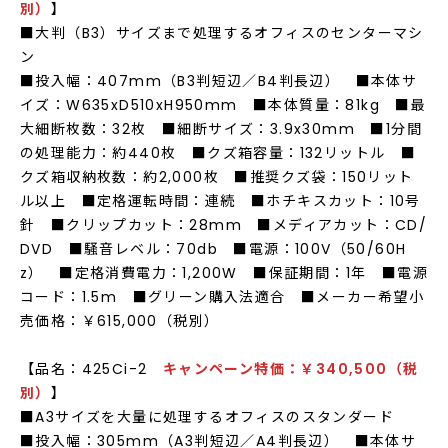
別）
】
■大判（B3）サイズまで処理するオフィスのセンターマシ
ン
■投入幅：407mm（B3判短辺／B4判長辺） ■本体サ
イズ：W635xD510xH950mm ■本体質量：81kg ■最
大細断枚数：32枚 ■細断サイズ：3.9x30mm ■1分間
の処理能力：約440枚 ■クズ箱容量：132リットル ■
クズ箱収納枚数：約2,000枚 ■推奨クズ袋：150リット
ル以上 ■定格運転時間：連続 ■ホチキスカット：10号
針 ■クリップカット：28mm ■メディアカット：CD/
DVD ■騒音レベル：70db ■電源：100V（50/60H
z） ■定格消費電力：1,200W ■保証期間：1年 ■電源
コード：1.5m ■グリーン購入法適合 ■メーカー希望小
売価格：￥615,000（税別）
【品名：425Ci-2
キャンペーン
特価
：￥340,500（税
別）
】
■A3サイズを大量に処理するオフィスのスタンダード
■投入幅：305mm（A3判短辺／A4判長辺） ■本体サ