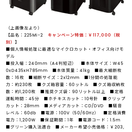
（上画像左より）
【品名：225Mi-2
キャンペーン
特価
：￥117,000（税
別）
】
■個人情報処理に最適なマイクロカット・オフィス向けモ
デル
■投入幅：240mm（A4判短辺） ■本体サイズ：W45
0xD435xH785mm ■本体質量：41kg ■最大細断枚
数：16枚 ■細断サイズ：2x12mm ■1分間の処理能
力：約230枚 ■クズ箱容量：60ットル ■クズ箱収納枚
数：約1,200枚 ■推奨クズ袋：90リットル以上 ■定格
運転時間：45分 ■ホチキスカット：10号針 ■クリップ
カット：28mm ■メディアカット：CD/DVD ■騒音
レベル：60db ■電源：100V（50/60Hz） ■定格消費
電力：1,200W ■保証期間：1年 ■電源コード：1.5m
■グリーン購入法適合 ■メーカー希望小売価格：￥203,