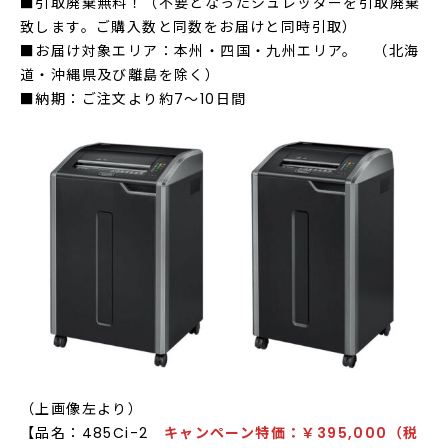
■引取廃棄無料！（不要となったシュレッダーを引取廃棄
致します。ご購入数と同数をお届けと同時引取）
■お届け対象エリア：本州・四国・九州エリア。 （北海
道・沖縄県及び離島を除く）
■納期：ご注文より約7～10日間
（上画像左より）
【品名：485Ci-2
キャンペーン特価：￥395,000（税