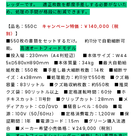
レッダーです。 適正枚数を都度手差しする必要がないた
め、処理の手間が格段に削減できます。
【品名：550C
キャンペーン
特価
：￥140,000（税
別）
】
■550枚の書類をセットするだけ。 約11分で自動細断可
能。
高速オートフィードモデル
■投入幅：230mm（A4判短辺） ■本体サイズ：W44
5xD580xH890mm ■本体質量：34kg ■最大自動給
紙枚数：550枚 ■手差し最大細断枚数：14枚 ■細断サ
イズ：4x38mm ■処理能力：約11分で550枚 ■クズ箱
容量：83リットル ■クズ箱収納枚数：約550枚 ■推奨
クズ袋：90リットル以上 ■定格運転時間：60分 ■ホ
チキスカット：11号針 ■クリップカット：28mm ■メ
ディアカット：CD/DVD ■騒音レベル：60db ■電
源：100V（50/60Hz） ■定格消費電力：1,200W ■保
証期間：1年 ■電源コード：1.5m ■グリーン購入法適
合 ■メーカー希望小売価格：￥249,000（税別）
※ オートフィードシュレッダー：細断したい書類を束に