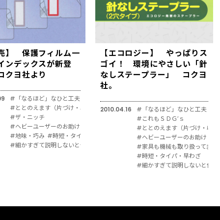
売】 保護フィルム一
【エコロジー】 やっぱりス
インデックスが新登
ゴイ！ 環境にやさしい「針
コクヨ社より
なしステープラー」 コクヨ
社。
09
#「なるほど」なひと工夫
#ととのえます（片づけ・収納）
2010.04.16
#「なるほど」なひと工夫
#ザ・ニッチ
#これもＳＤＧ’ｓ
#ヘビーユーザーのお助け・御用達
#ととのえます（片づけ・収納
#地味・巧み
#時短・タイパ・早わざ
#ヘビーユーザーのお助け・御
#細かすぎて説明しないと伝わりにくい
#家具も機械も取り扱ってます
#時短・タイパ・早わざ
#細かすぎて説明しないと伝わ