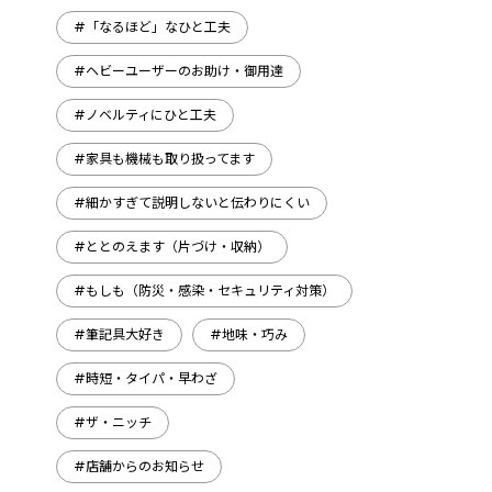
#「なるほど」なひと工夫
#ヘビーユーザーのお助け・御用達
#ノベルティにひと工夫
#家具も機械も取り扱ってます
#細かすぎて説明しないと伝わりにくい
#ととのえます（片づけ・収納）
#もしも（防災・感染・セキュリティ対策）
#筆記具大好き
#地味・巧み
#時短・タイパ・早わざ
#ザ・ニッチ
#店舗からのお知らせ