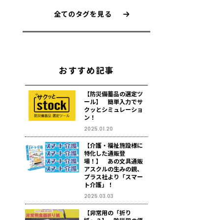
全てのタグを見る
おすすめ記事
【防災備蓄品の選定ツ
ール】 簡単入力でサ
クッとシミュレーショ
ン！
2025.01.20
【介護・福祉施設様に
特化した通販登
場！】 あの文具通販
アスクルの生みの親、
プラス社より「スマー
ト介護」！
2025.03.03
【非常用の「折り