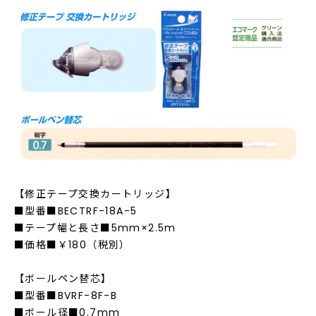
【修正テープ交換カートリッジ】
■型番■BECTRF-18A-5
■テープ幅と長さ■5mm×2.5m
■価格■￥180（税別）
【ボールペン替芯】
■型番■BVRF-8F-B
■ボール径■0.7mm