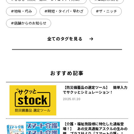
#地味・巧み
#時短・タイパ・早わざ
#ザ・ニッチ
#店舗からのお知らせ
全てのタグを見る
おすすめ記事
【防災備蓄品の選定ツール】 簡単入力
でサクッとシミュレーション！
2025.01.20
【介護・福祉施設様に特化した通販登
場！】 あの文具通販アスクルの生みの
親、プラス社より「スマート介護」！