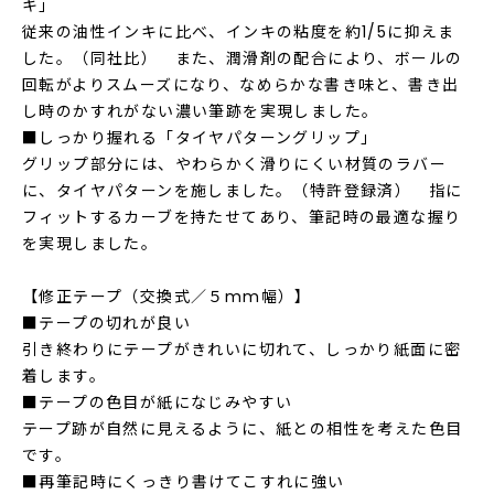
キ」
従来の油性インキに比べ、インキの粘度を約1/5に抑えま
した。（同社比） また、潤滑剤の配合により、ボールの
回転がよりスムーズになり、なめらかな書き味と、書き出
し時のかすれがない濃い筆跡を実現しました。
■しっかり握れる「タイヤパターングリップ」
グリップ部分には、やわらかく滑りにくい材質のラバー
に、タイヤパターンを施しました。（特許登録済） 指に
フィットするカーブを持たせてあり、筆記時の最適な握り
を実現しました。
【修正テープ（交換式／５mm幅）】
■テープの切れが良い
引き終わりにテープがきれいに切れて、しっかり紙面に密
着します。
■テープの色目が紙になじみやすい
テープ跡が自然に見えるように、紙との相性を考えた色目
です。
■再筆記時にくっきり書けてこすれに強い