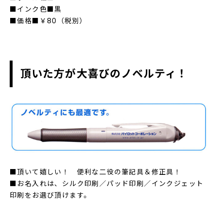
■インク色■黒
■価格■￥80（税別）
頂いた方が大喜びのノベルティ！
■頂いて嬉しい！ 便利な二役の筆記具＆修正具！
■お名入れは、シルク印刷／パッド印刷／インクジェット
印刷をお選び頂けます。