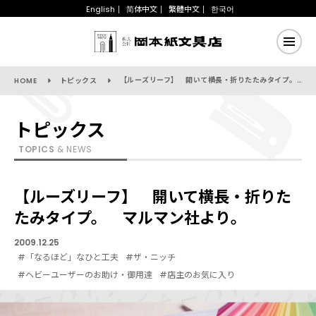
English
简体中文
繁體中文
한국어
【ルーズリーフ】 開いて横長・折りたたみタイプ。 マルマン社より。
HOME
トピックス
トピックス
TOPICS
& NEWS
【ルーズリーフ】 開いて横長・折りた
たみタイプ。 マルマン社より。
2009.12.25
#「なるほど」なひと工夫
#ザ・ニッチ
#ヘビーユーザーのお助け・御用達
#店主のお気に入り