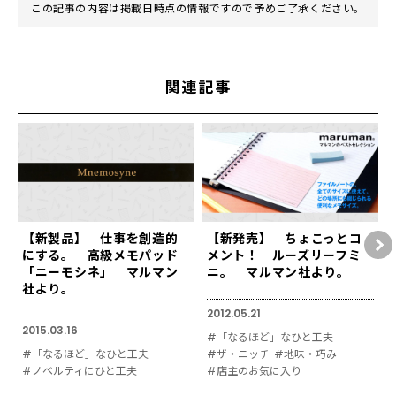
この記事の内容は掲載日時点の情報ですので予めご了承ください。
関連記事
【新製品】 仕事を創造的
【新発売】 ちょこっとコ
にする。 高級メモパッド
メント！ ルーズリーフミ
「ニーモシネ」 マルマン
ニ。 マルマン社より。
社より。
2012.05.21
2015.03.16
#「なるほど」なひと工夫
#「なるほど」なひと工夫
#ザ・ニッチ
#地味・巧み
#ノベルティにひと工夫
#店主のお気に入り