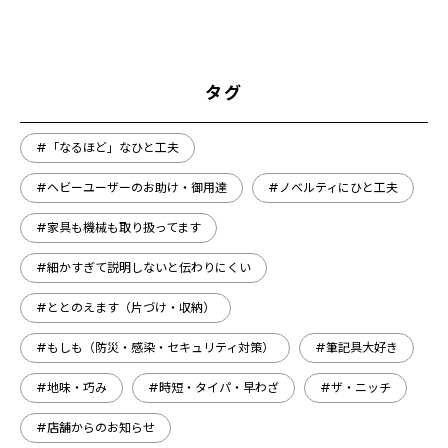
タグ
#「なるほど」なひと工夫
#ヘビーユーザーのお助け・御用達
#ノベルティにひと工夫
#家具も機械も取り扱ってます
#細かすぎて説明しないと伝わりにくい
#ととのえます（片づけ・収納）
#もしも（防災・感染・セキュリティ対策）
#筆記具大好き
#地味・巧み
#時短・タイパ・早わざ
#ザ・ニッチ
#店舗からのお知らせ