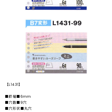
【L1431】
■罫幅■6mm
■穴数■9穴
■穴形状■丸穴