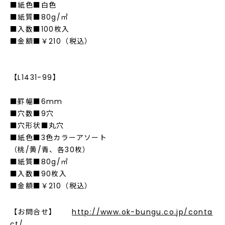
■紙色■白色
■紙質■80g/㎡
■入数■100枚入
■金額■￥210（税込）
【L1431-99】
■罫幅■6mm
■穴数■9穴
■穴形状■丸穴
■紙色■3色カラーアソート
（桃/黄/青、各30枚）
■紙質■80g/㎡
■入数■90枚入
■金額■￥210（税込）
【お問合せ】
http://www.ok-bungu.co.jp/conta
ct/