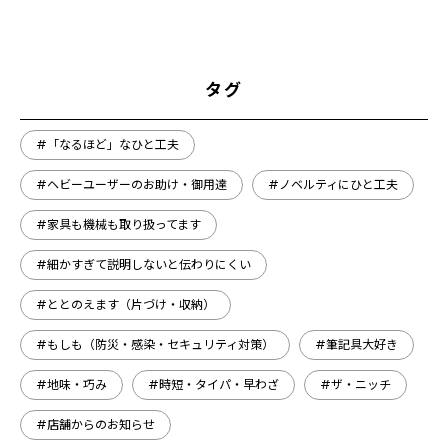
タグ
#「なるほど」なひと工夫
#ヘビーユーザーのお助け・御用達
#ノベルティにひと工夫
#家具も機械も取り扱ってます
#細かすぎて説明しないと伝わりにくい
#ととのえます（片づけ・収納）
#もしも（防災・感染・セキュリティ対策）
#筆記具大好き
#地味・巧み
#時短・タイパ・早わざ
#ザ・ニッチ
#店舗からのお知らせ