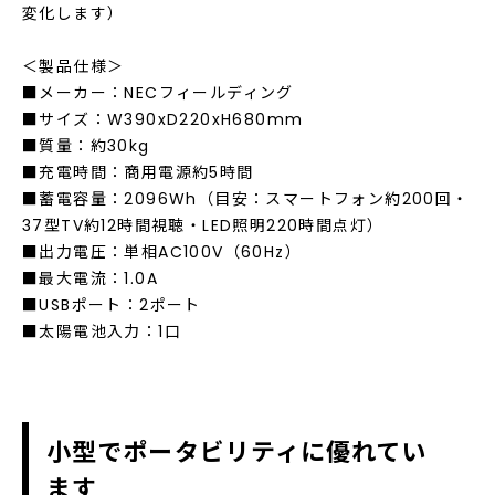
変化します）
＜製品仕様＞
■メーカー：NECフィールディング
■サイズ：W390xD220xH680mm
■質量：約30kg
■充電時間：商用電源約5時間
■蓄電容量：2096Wh（目安：スマートフォン約200回・
37型TV約12時間視聴・LED照明220時間点灯）
■出力電圧：単相AC100V（60Hz）
■最大電流：1.0A
■USBポート：2ポート
■太陽電池入力：1口
小型でポータビリティに優れてい
ます