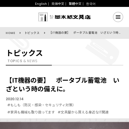
English
简体中文
繁體中文
한국어
【IT機器の要】 ポータブル蓄電池 いざという時の備えに。
HOME
トピックス
トピックス
TOPICS
& NEWS
【IT機器の要】 ポータブル蓄電池 い
ざという時の備えに。
2020.12.14
#もしも（防災・感染・セキュリティ対策）
#家具も機械も取り扱ってます
#文具屋から買える身近なIT関連