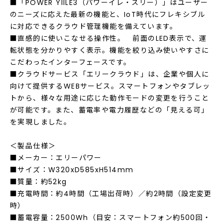
■「POWER YIILE3（パワーイレ・スリー）」はユーザー
のニーズに応えた最新の機能と、IoT時代にフレキシブル
に対応できるクラウド管理機能を備えています。
■直感的に使いこなせる操作性。 前面のLED表示で、運
転状態を分かりやすく表示。機能を絞り込み使いやすさに
こだわったインターフェースです。
■クラウドサービス「エリークラウド」は、企業や個人に
向けて提供するWEBサービス。スマートフォンやタブレッ
トから、様々な用途に応じた動作モードの変更を行うこと
が可能です。また、蓄電率や電力履歴などの「見える可」
を実現しました。
＜製品仕様＞
■メーカー：エリーパワー
■サイズ：W320xD585xH514mm
■質量：約52kg
■充電時間：約4時間（工場出荷時）／約2時間（設定変更
時）
■蓄電容量：2500Wh（目安：スマートフォン約500回・