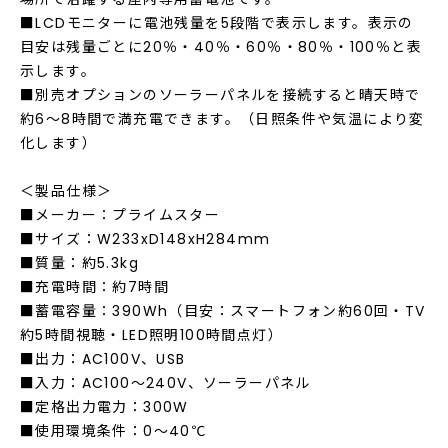
■LCDモニターに電池残量を5段階で表示します。表示の
目安は残量ごとに20％・40％・60％・80％・100％と表
示します。
■別売オプションのソーラーパネルを接続すると晴天時で
約6～8時間で満充電できます。（日照条件や気温により変
化します）
＜製品仕様＞
■メーカー：プライムスター
■サイズ：W233xD148xH284mm
■質量：約5.3kg
■充電時間：約7時間
■蓄電容量：390Wh（目安：スマートフォン約60回・TV
約5時間視聴・LED照明100時間点灯）
■出力：AC100V、USB
■入力：AC100～240V、ソーラーパネル
■定格出力電力：300W
■使用環境条件：0～40℃