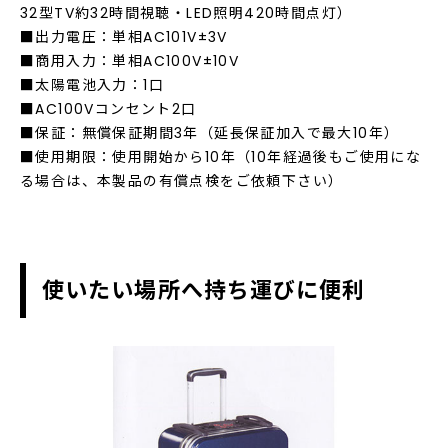
32型TV約32時間視聴・LED照明420時間点灯）
■出力電圧：単相AC101V±3V
■商用入力：単相AC100V±10V
■太陽電池入力：1口
■AC100Vコンセント2口
■保証：無償保証期間3年（延長保証加入で最大10年）
■使用期限：使用開始から10年（10年経過後もご使用にな
る場合は、本製品の有償点検をご依頼下さい）
使いたい場所へ持ち運びに便利