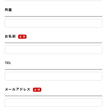
所属
お名前
必 須
TEL
メールアドレス
必 須