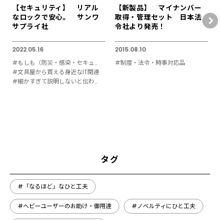
【セキュリティ】 リアル
【新製品】 マイナンバー
なロックで安心。 サンワ
取得・管理セット 日本法
サプライ社
令社より発売！
2022.05.16
2015.08.10
#もしも（防災・感染・セキュリティ対策）
#制度・法令・時事対応品
#文具屋から買える身近なIT関連
#細かすぎて説明しないと伝わりにくい
タグ
#「なるほど」なひと工夫
#ヘビーユーザーのお助け・御用達
#ノベルティにひと工夫