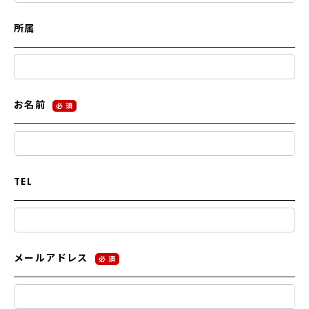
所属
お名前
必 須
TEL
メールアドレス
必 須