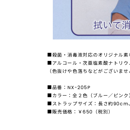
■殺菌・消毒液対応のオリジナル素
■アルコール・次亜塩素酸ナトリウ
（色抜けや色落ちなどがございませ
■品番：NX-205P
■カラー：全２色（ブルー／ピンク
■ストラップサイズ：長さ約90cm
■販売価格：￥650（税別）