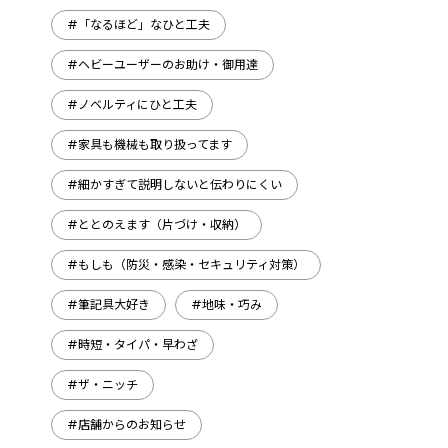
#「なるほど」なひと工夫
#ヘビーユーザーのお助け・御用達
#ノベルティにひと工夫
#家具も機械も取り扱ってます
#細かすぎて説明しないと伝わりにくい
#ととのえます（片づけ・収納）
#もしも（防災・感染・セキュリティ対策）
#筆記具大好き
#地味・巧み
#時短・タイパ・早わざ
#ザ・ニッチ
#店舗からのお知らせ