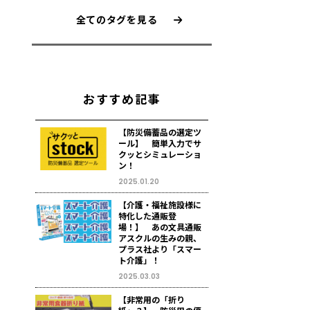
全てのタグを見る
おすすめ記事
【防災備蓄品の選定ツ
ール】 簡単入力でサ
クッとシミュレーショ
ン！
2025.01.20
【介護・福祉施設様に
特化した通販登
場！】 あの文具通販
アスクルの生みの親、
プラス社より「スマー
ト介護」！
2025.03.03
【非常用の「折り