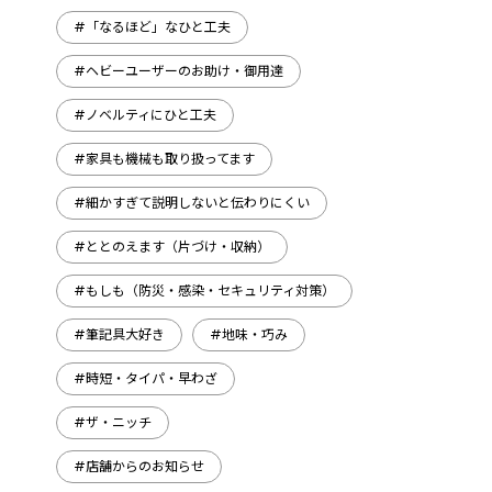
#「なるほど」なひと工夫
#ヘビーユーザーのお助け・御用達
#ノベルティにひと工夫
#家具も機械も取り扱ってます
#細かすぎて説明しないと伝わりにくい
#ととのえます（片づけ・収納）
#もしも（防災・感染・セキュリティ対策）
#筆記具大好き
#地味・巧み
#時短・タイパ・早わざ
#ザ・ニッチ
#店舗からのお知らせ