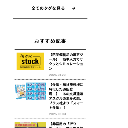
全てのタグを見る
おすすめ記事
【防災備蓄品の選定ツ
ール】 簡単入力でサ
クッとシミュレーショ
ン！
2025.01.20
【介護・福祉施設様に
特化した通販登
場！】 あの文具通販
アスクルの生みの親、
プラス社より「スマー
ト介護」！
2025.03.03
【非常用の「折り