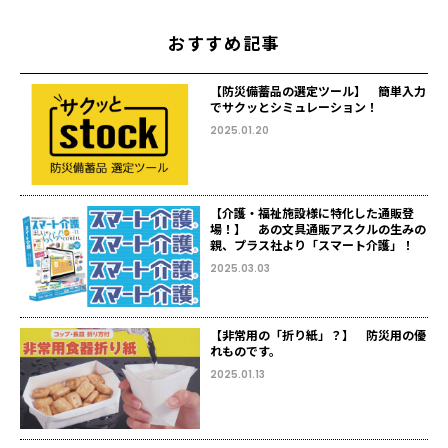
おすすめ記事
【防災備蓄品の選定ツール】 簡単入力
でサクッとシミュレーション！
2025.01.20
【介護・福祉施設様に特化した通販登
場！】 あの文具通販アスクルの生みの
親、プラス社より「スマート介護」！
2025.03.03
【非常用の「折り紙」？】 防災用の優
れものです。
2025.01.13