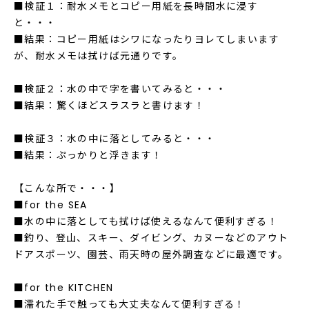
■検証１：耐水メモとコピー用紙を長時間水に浸す
と・・・
■結果：コピー用紙はシワになったりヨレてしまいます
が、耐水メモは拭けば元通りです。
■検証２：水の中で字を書いてみると・・・
■結果：驚くほどスラスラと書けます！
■検証３：水の中に落としてみると・・・
■結果：ぷっかりと浮きます！
【こんな所で・・・】
■for the SEA
■水の中に落としても拭けば使えるなんて便利すぎる！
■釣り、登山、スキー、ダイビング、カヌーなどのアウト
ドアスポーツ、園芸、雨天時の屋外調査などに最適です。
■for the KITCHEN
■濡れた手で触っても大丈夫なんて便利すぎる！