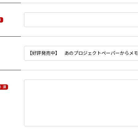
須
必 須