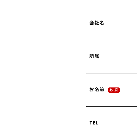
会社名
所属
お名前
必 須
TEL