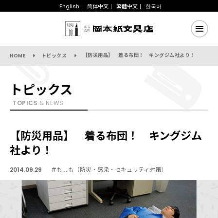
English
简体中文
繁體中文
한국어
【防災用品】 着る布団！ キングジム社より！
HOME
トピックス
トピックス
TOPICS
& NEWS
【防災用品】 着る布団！ キングジム
社より！
2014.09.29
#もしも（防災・感染・セキュリティ対策）