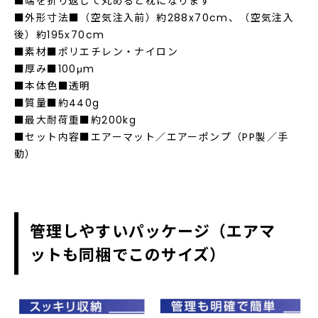
■端を折り返して丸めると枕になります
■外形寸法■（空気注入前）約288x70cm、（空気注入
後）約195x70cm
■素材■ポリエチレン・ナイロン
■厚み■100μm
■本体色■透明
■質量■約440g
■最大耐荷重■約200kg
■セット内容■エアーマット／エアーポンプ（PP製／手
動）
管理しやすいパッケージ（エアマ
ットも同梱でこのサイズ）