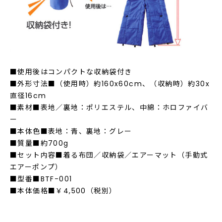
■使用後はコンパクトな収納袋付き
■外形寸法■（使用時）約160x60cm、（収納時）約30x
直径16cm
■素材■表地／裏地：ポリエステル、中綿：ホロファイバ
ー
■本体色■表地：青、裏地：グレー
■質量■約700g
■セット内容■着る布団／収納袋／エアーマット（手動式
エアーポンプ）
■型番■BTF-001
■本体価格■￥4,500（税別）