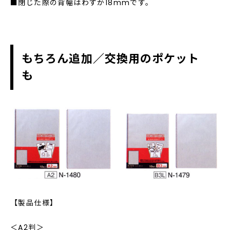
■閉じた際の背幅はわずか18mmです。
もちろん追加／交換用のポケット
も
【製品仕様】
＜A2判＞