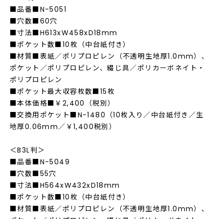
■品番■N-5051
■穴数■60穴
■寸法■H613xW458xD18mm
■ポケット数■10枚（中台紙付き）
■材質■表紙／ポリプロピレン（不透明生地厚1.0mm）、
ポケット／ポリプロピレン、綴じ具／ポリカーボネイト・
ポリプロピレン
■ポケット最大収容枚数■15枚
■本体価格■￥2,400（税別）
■交換用ポケット■N-1480（10枚入り／中台紙付き／生
地厚0.06mm／￥1,400税別）
＜B3L判＞
■品番■N-5049
■穴数■55穴
■寸法■H564xW432xD18mm
■ポケット数■10枚（中台紙付き）
■材質■表紙／ポリプロピレン（不透明生地厚1.0mm）、