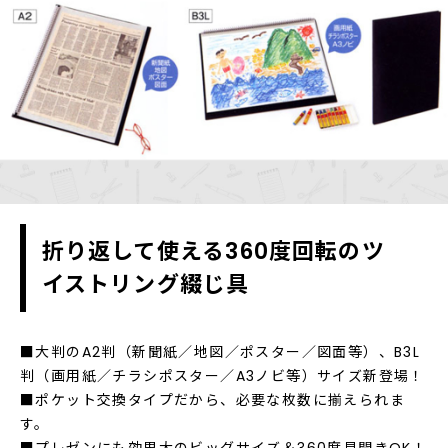
折り返して使える360度回転のツ
イストリング綴じ具
■大判のA2判（新聞紙／地図／ポスター／図面等）、B3L
判（画用紙／チラシポスター／A3ノビ等）サイズ新登場！
■ポケット交換タイプだから、必要な枚数に揃えられま
す。