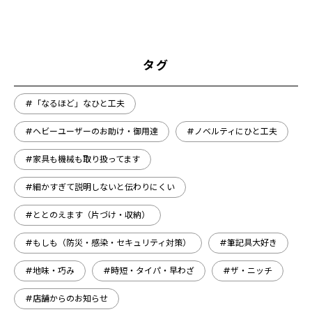
タグ
#「なるほど」なひと工夫
#ヘビーユーザーのお助け・御用達
#ノベルティにひと工夫
#家具も機械も取り扱ってます
#細かすぎて説明しないと伝わりにくい
#ととのえます（片づけ・収納）
#もしも（防災・感染・セキュリティ対策）
#筆記具大好き
#地味・巧み
#時短・タイパ・早わざ
#ザ・ニッチ
#店舗からのお知らせ