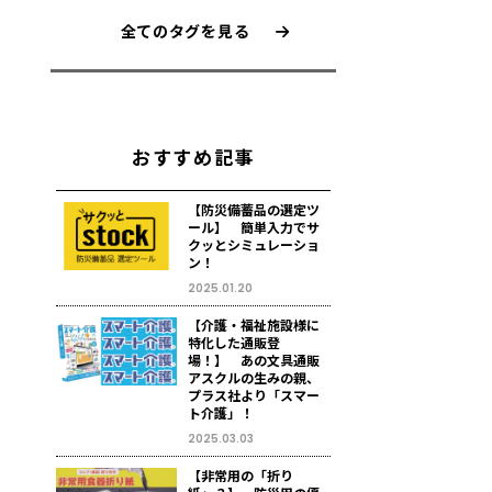
全てのタグを見る
おすすめ記事
【防災備蓄品の選定ツ
ール】 簡単入力でサ
クッとシミュレーショ
ン！
2025.01.20
【介護・福祉施設様に
特化した通販登
場！】 あの文具通販
アスクルの生みの親、
プラス社より「スマー
ト介護」！
2025.03.03
【非常用の「折り