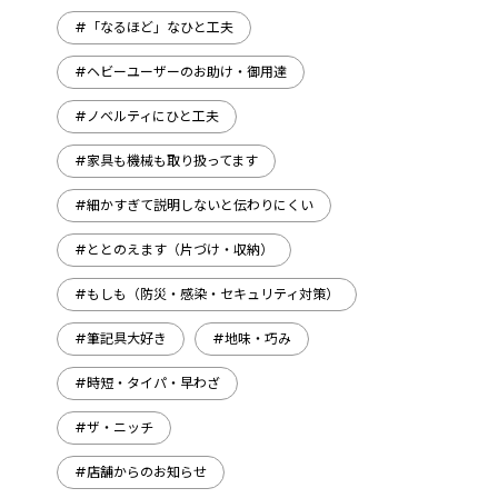
#「なるほど」なひと工夫
#ヘビーユーザーのお助け・御用達
#ノベルティにひと工夫
#家具も機械も取り扱ってます
#細かすぎて説明しないと伝わりにくい
#ととのえます（片づけ・収納）
#もしも（防災・感染・セキュリティ対策）
#筆記具大好き
#地味・巧み
#時短・タイパ・早わざ
#ザ・ニッチ
#店舗からのお知らせ