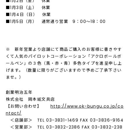
■1月2日（金） 休業
■1月3日（土） 休業
■1月4日（日） 休業
■1月5日（月） 通常通り営業 9：00～18：00
※ 新年営業より店舗にて商品ご購入のお客様に書きやす
くて人気のパイロットコーポレーション「アクロボールボ
ールペン」の３色（黒・赤・青）多色タイプを進呈申し上
げます。（数量に限りがございますので予めご了承下さい
ませ。）
創業明治五年
株式会社 岡本紙文具店
【お問い合わせ】
http://www.ok-bungu.co.jp/co
ntact/
＜店舗部＞ TEL 03-3831-1469 FAX 03-3836-9164
＜営業部＞ TEL 03-3832-2386 FAX 03-3832-238