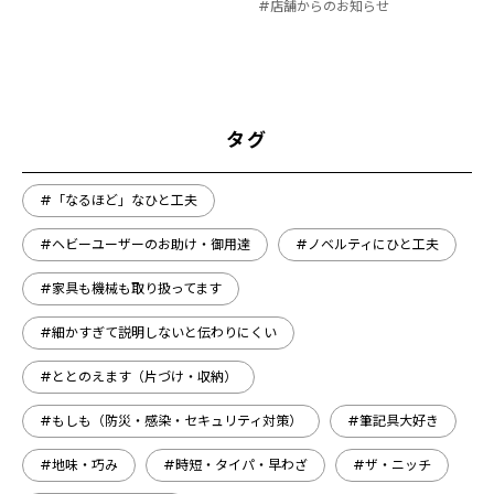
#店舗からのお知らせ
タグ
#「なるほど」なひと工夫
#ヘビーユーザーのお助け・御用達
#ノベルティにひと工夫
#家具も機械も取り扱ってます
#細かすぎて説明しないと伝わりにくい
#ととのえます（片づけ・収納）
#もしも（防災・感染・セキュリティ対策）
#筆記具大好き
#地味・巧み
#時短・タイパ・早わざ
#ザ・ニッチ