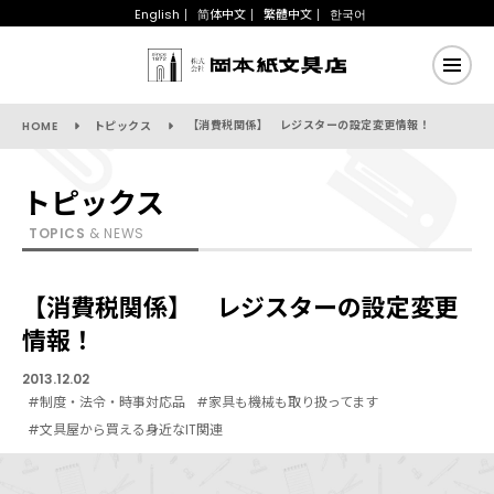
English
简体中文
繁體中文
한국어
【消費税関係】 レジスターの設定変更情報！
HOME
トピックス
トピックス
TOPICS
& NEWS
【消費税関係】 レジスターの設定変更
情報！
2013.12.02
#制度・法令・時事対応品
#家具も機械も取り扱ってます
#文具屋から買える身近なIT関連