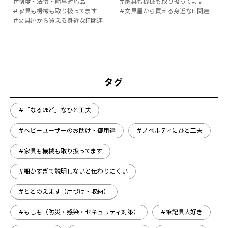
#制度・法令・時事対応品
#家具も機械も取り扱ってます
#家具も機械も取り扱ってます
#文具屋から買える身近なIT関連
#文具屋から買える身近なIT関連
タグ
#「なるほど」なひと工夫
#ヘビーユーザーのお助け・御用達
#ノベルティにひと工夫
#家具も機械も取り扱ってます
#細かすぎて説明しないと伝わりにくい
#ととのえます（片づけ・収納）
#もしも（防災・感染・セキュリティ対策）
#筆記具大好き