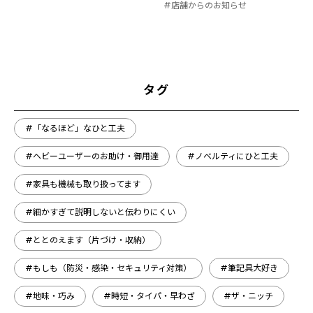
#店舗からのお知らせ
タグ
#「なるほど」なひと工夫
#ヘビーユーザーのお助け・御用達
#ノベルティにひと工夫
#家具も機械も取り扱ってます
#細かすぎて説明しないと伝わりにくい
#ととのえます（片づけ・収納）
#もしも（防災・感染・セキュリティ対策）
#筆記具大好き
#地味・巧み
#時短・タイパ・早わざ
#ザ・ニッチ