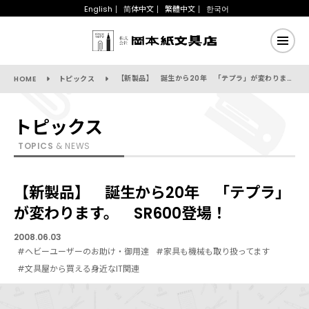
English
简体中文
繁體中文
한국어
【新製品】 誕生から20年 「テプラ」が変わります。 SR600登場！
HOME
トピックス
トピックス
TOPICS
& NEWS
【新製品】 誕生から20年 「テプラ」
が変わります。 SR600登場！
2008.06.03
#ヘビーユーザーのお助け・御用達
#家具も機械も取り扱ってます
#文具屋から買える身近なIT関連