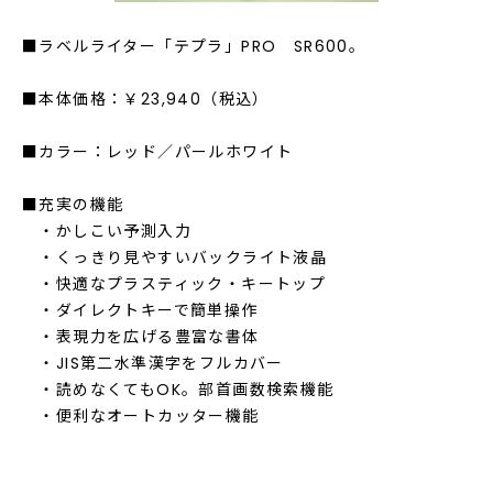
■ラベルライター「テプラ」PRO SR600。
■本体価格：￥23,940（税込）
■カラー：レッド／パールホワイト
■充実の機能
・かしこい予測入力
・くっきり見やすいバックライト液晶
・快適なプラスティック・キートップ
・ダイレクトキーで簡単操作
・表現力を広げる豊富な書体
・JIS第二水準漢字をフルカバー
・読めなくてもOK。部首画数検索機能
・便利なオートカッター機能