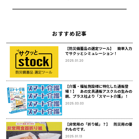
おすすめ記事
【防災備蓄品の選定ツール】 簡単入力
でサクッとシミュレーション！
2025.01.20
【介護・福祉施設様に特化した通販登
場！】 あの文具通販アスクルの生みの
親、プラス社より「スマート介護」！
2025.03.03
【非常用の「折り紙」？】 防災用の優
れものです。
2025.01.13