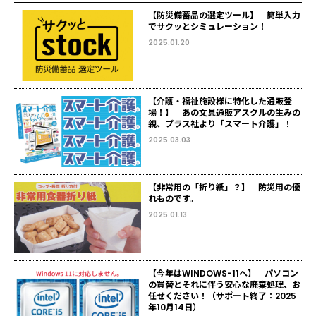
【防災備蓄品の選定ツール】 簡単入力
でサクッとシミュレーション！
2025.01.20
【介護・福祉施設様に特化した通販登
場！】 あの文具通販アスクルの生みの
親、プラス社より「スマート介護」！
2025.03.03
【非常用の「折り紙」？】 防災用の優
れものです。
2025.01.13
【今年はWINDOWS-11へ】 パソコン
の買替とそれに伴う安心な廃棄処理、お
任せください！（サポート終了：2025
年10月14日）