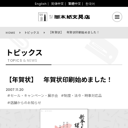
English
简体中文
繁體中文
한국어
【年賀状】 年賀状印刷始めました！
HOME
トピックス
トピックス
TOPICS
& NEWS
【年賀状】 年賀状印刷始めました！
2007.11.20
#セール・キャンペーン・展示会
#制度・法令・時事対応品
#店舗からのお知らせ