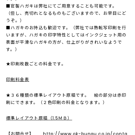
■官製ハガキは弊社にてご用意することも可能です。
（但し、売切れとなるものもございますので、お早目にど
うぞ。）
■ハガキのお持込も歓迎です。（弊社では熱転写印刷を行
いますが、ハガキの印字特性としてはインクジェット用の
表面が平滑なハガキの方が、仕上がりがきれいなようで
す。）
★印刷枚数ごとの料金です。
印刷料金表
★３６種類の標準レイアウト原稿です。 絵の部分は赤印
刷にできます。（２色印刷の料金となります。）
標準レイアウト原稿（1.5ＭＢ）
【お問合せ】
http://www.ok-bungu.co.jp/conta