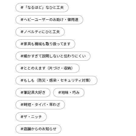
#「なるほど」なひと工夫
#ヘビーユーザーのお助け・御用達
#ノベルティにひと工夫
#家具も機械も取り扱ってます
#細かすぎて説明しないと伝わりにくい
#ととのえます（片づけ・収納）
#もしも（防災・感染・セキュリティ対策）
#筆記具大好き
#地味・巧み
#時短・タイパ・早わざ
#ザ・ニッチ
#店舗からのお知らせ