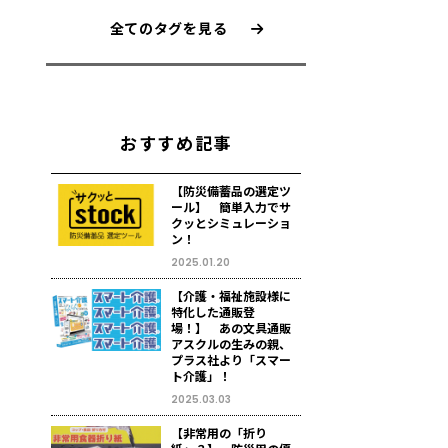
全てのタグを見る
おすすめ記事
【防災備蓄品の選定ツ
ール】 簡単入力でサ
クッとシミュレーショ
ン！
2025.01.20
【介護・福祉施設様に
特化した通販登
場！】 あの文具通販
アスクルの生みの親、
プラス社より「スマー
ト介護」！
2025.03.03
【非常用の「折り