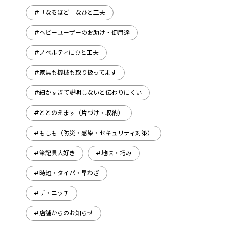
#「なるほど」なひと工夫
#ヘビーユーザーのお助け・御用達
#ノベルティにひと工夫
#家具も機械も取り扱ってます
#細かすぎて説明しないと伝わりにくい
#ととのえます（片づけ・収納）
#もしも（防災・感染・セキュリティ対策）
#筆記具大好き
#地味・巧み
#時短・タイパ・早わざ
#ザ・ニッチ
#店舗からのお知らせ