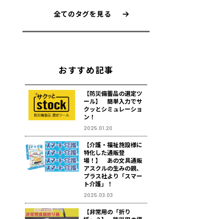
全てのタグを見る
おすすめ記事
【防災備蓄品の選定ツ
ール】 簡単入力でサ
クッとシミュレーショ
ン！
2025.01.20
【介護・福祉施設様に
特化した通販登
場！】 あの文具通販
アスクルの生みの親、
プラス社より「スマー
ト介護」！
2025.03.03
【非常用の「折り