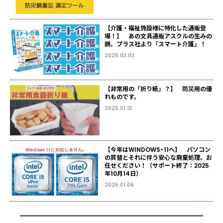
【介護・福祉施設様に特化した通販登
場！】 あの文具通販アスクルの生みの
親、プラス社より「スマート介護」！
2025.03.03
【非常用の「折り紙」？】 防災用の優
れものです。
2025.01.13
【今年はWINDOWS-11へ】 パソコン
の買替とそれに伴う安心な廃棄処理、お
任せください！（サポート終了：2025
年10月14日）
2025.01.06