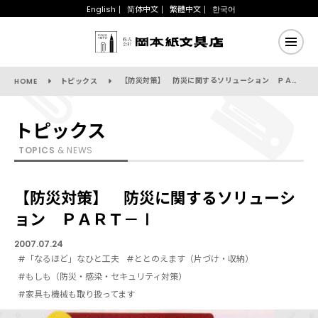
English
简体中文
繁體中文
한국어
【防災対策】 防災に関するソリューション ＰＡＲＴ－Ⅰ
HOME
トピックス
トピックス
TOPICS
& NEWS
【防災対策】 防災に関するソリューシ
ョン ＰＡＲＴ－Ⅰ
2007.07.24
#「なるほど」なひと工夫
#ととのえます（片づけ・収納）
#もしも（防災・感染・セキュリティ対策）
#家具も機械も取り扱ってます