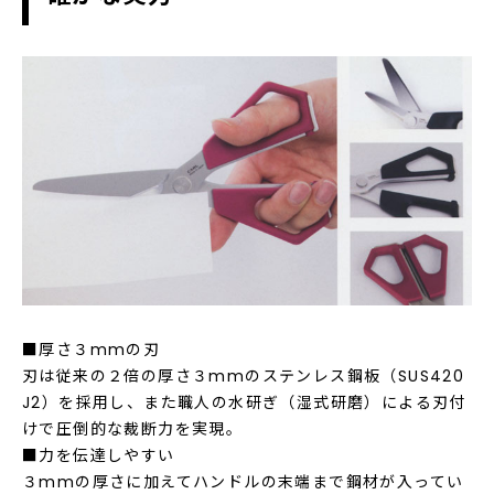
■厚さ３mmの刃
刃は従来の２倍の厚さ３mmのステンレス鋼板（SUS420
J2）を採用し、また職人の水研ぎ（湿式研磨）による刃付
けで圧倒的な裁断力を実現。
■力を伝達しやすい
３mmの厚さに加えてハンドルの末端まで鋼材が入ってい