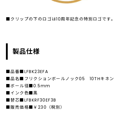
■クリップの下のロゴは10周年記念の特別ロゴです。
製品仕様
■品番■LFBK23EFA
■品名■フリクションボールノック05 10THキネン
■ボール径■0.5mm
■インク色■黒
■替芯■LFBKRF30EF3B
■販売価格■￥230（税別）