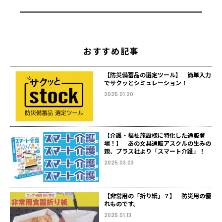
おすすめ記事
【防災備蓄品の選定ツール】 簡単入力
でサクッとシミュレーション！
2025.01.20
【介護・福祉施設様に特化した通販登
場！】 あの文具通販アスクルの生みの
親、プラス社より「スマート介護」！
2025.03.03
【非常用の「折り紙」？】 防災用の優
れものです。
2025.01.13