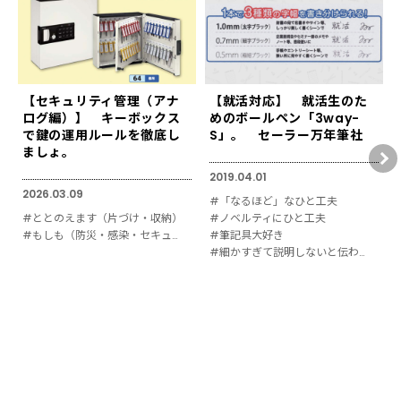
【セキュリティ管理（アナ
【就活対応】 就活生のた
ログ編）】 キーボックス
めのボールペン「3way-
で鍵の運用ルールを徹底し
S」。 セーラー万年筆社
ましょ。
2019.04.01
2026.03.09
#「なるほど」なひと工夫
#ととのえます（片づけ・収納）
#ノベルティにひと工夫
#もしも（防災・感染・セキュリティ対策）
#筆記具大好き
#細かすぎて説明しないと伝わりにくい