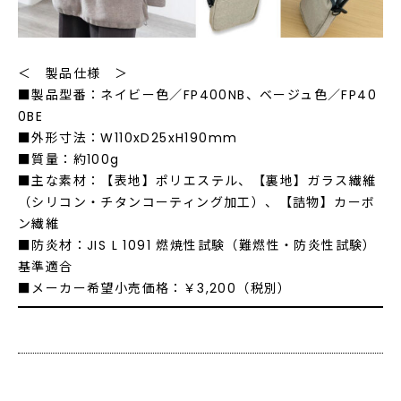
＜ 製品仕様 ＞
■製品型番：ネイビー色／FP400NB、ベージュ色／FP40
0BE
■外形寸法：W110xD25xH190mm
■質量：約100g
■主な素材：【表地】ポリエステル、【裏地】ガラス繊維
（シリコン・チタンコーティング加工）、【詰物】カーボ
ン繊維
■防炎材：JIS L 1091 燃焼性試験（難燃性・防炎性試験）
基準適合
■メーカー希望小売価格：￥3,200（税別）