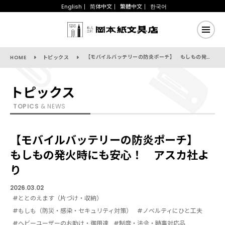
English
简体中文
繁體中文
한국어
【モバイルバッテリーの防炎ポーチ】 もしもの発火時にも安心！ アスカ社より
HOME
トピックス
トピックス
TOPICS
& NEWS
【モバイルバッテリーの防炎ポーチ】
もしもの発火時にも安心！ アスカ社よ
り
2026.03.02
#ととのえます（片づけ・収納）
#もしも（防災・感染・セキュリティ対策）
#ノベルティにひと工夫
#ヘビーユーザーのお助け・御用達
#制度・法令・時事対応品