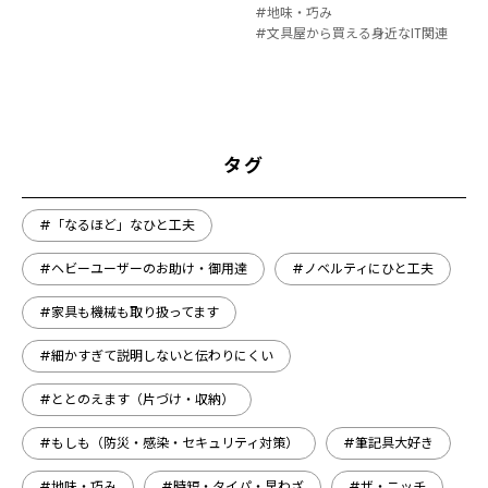
#地味・巧み
#文具屋から買える身近なIT関連
タグ
#「なるほど」なひと工夫
#ヘビーユーザーのお助け・御用達
#ノベルティにひと工夫
#家具も機械も取り扱ってます
#細かすぎて説明しないと伝わりにくい
#ととのえます（片づけ・収納）
#もしも（防災・感染・セキュリティ対策）
#筆記具大好き
#地味・巧み
#時短・タイパ・早わざ
#ザ・ニッチ