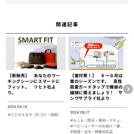
関連記事
【新発売】 あなたのワー
【雷対策！】 ６〜８月は
キングシーンにスマートに
雷のシーズンです。 高性
フィット。 リヒト社よ
能雷ガードタップで機器の
り。
破損に備えましょう！ サ
ンワサプライ社より
2014.04.14
2024.06.17
#ととのえます（片づけ・収納）
#もしも（防災・感染・セキュリティ対策）
#ヘビーユーザーのお助け・御用達
#制度・法令・時事対応品