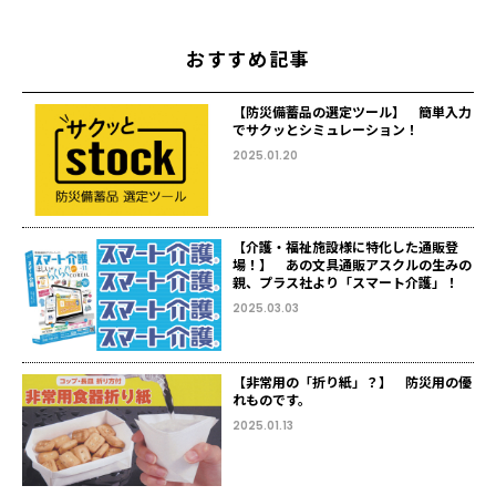
おすすめ記事
【防災備蓄品の選定ツール】 簡単入力
でサクッとシミュレーション！
2025.01.20
【介護・福祉施設様に特化した通販登
場！】 あの文具通販アスクルの生みの
親、プラス社より「スマート介護」！
2025.03.03
【非常用の「折り紙」？】 防災用の優
れものです。
2025.01.13