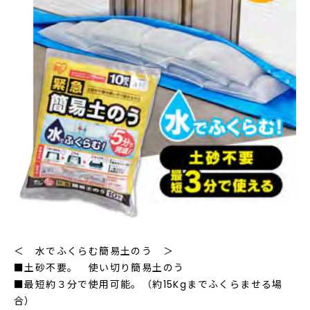
＜ 水でふくらむ簡易土のう ＞
■土砂不要。 使い切り簡易土のう
■最短約３分で使用可能。（約15Kgまでふくらませる場
合）