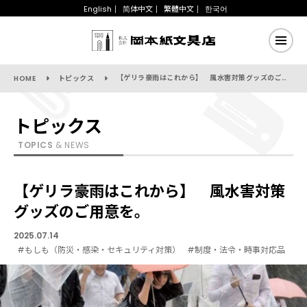
English
简体中文
繁體中文
한국어
【ゲリラ豪雨はこれから】 風水害対策グッズのご用意を。
HOME
トピックス
トピックス
TOPICS
& NEWS
【ゲリラ豪雨はこれから】 風水害対策
グッズのご用意を。
2025.07.14
#もしも（防災・感染・セキュリティ対策）
#制度・法令・時事対応品