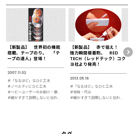
【新製品】 世界初の機能
【新製品】 赤で狙え！
搭載、テープのり。 「テ
強力瞬間接着剤。 RED
ープの達人」登場！
TECH（レッドテック）コク
ヨ社より発売！
2007.11.02
2013.05.16
#「なるほど」なひと工夫
#ノベルティにひと工夫
#「なるほど」なひと工夫
#ヘビーユーザーのお助け・御用達
#地味・巧み
#細かすぎて説明しないと伝わりにくい
#細かすぎて説明しないと伝わりにくい
タグ