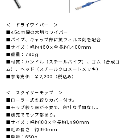
＜ ドライワイパー ＞
■45cm幅の水切りワイパー
■パイプ、キャップ部に抗ウィルス剤を配合
■サイズ：幅約460ｘ全長約1,400mm
■重量：740g
■材質：ハンドル（スチールパイプ）、ゴム（合成ゴ
ム）、ヘッド（スチールクロメートメッキ）
■参考売価：￥2,200（税込み）
＜ スクイザーモップ ＞
■ローラー式の絞りカバー付き。
■モップ絞り器が不要で、余計な手間なし。
■別売でモップ部あり。
■サイズ：幅約100ｘ全長約1,490mm
■毛の長さ：約190mm
■重量：650g