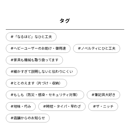
タグ
#「なるほど」なひと工夫
#ヘビーユーザーのお助け・御用達
#ノベルティにひと工夫
#家具も機械も取り扱ってます
#細かすぎて説明しないと伝わりにくい
#ととのえます（片づけ・収納）
#もしも（防災・感染・セキュリティ対策）
#筆記具大好き
#地味・巧み
#時短・タイパ・早わざ
#ザ・ニッチ
#店舗からのお知らせ