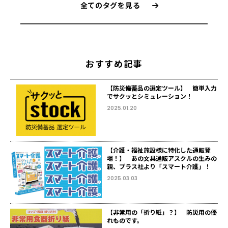
全てのタグを見る
おすすめ記事
【防災備蓄品の選定ツール】 簡単入力
でサクッとシミュレーション！
2025.01.20
【介護・福祉施設様に特化した通販登
場！】 あの文具通販アスクルの生みの
親、プラス社より「スマート介護」！
2025.03.03
【非常用の「折り紙」？】 防災用の優
れものです。