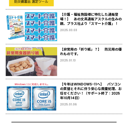
【介護・福祉施設様に特化した通販登
場！】 あの文具通販アスクルの生みの
親、プラス社より「スマート介護」！
2025.03.03
【非常用の「折り紙」？】 防災用の優
れものです。
2025.01.13
【今年はWINDOWS-11へ】 パソコン
の買替とそれに伴う安心な廃棄処理、お
任せください！（サポート終了：2025
年10月14日）
2025.01.06