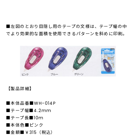
■左図のとおり目隠し用のテープの文様は、テープ幅の中
でより効果的な面積を使用できるパターンを斜めに印刷。
【製品詳細】
■本体品番■WH-014P
■テープ幅■4.2mm
■テープ長■10m
■本体色■ピンク
■金額■￥315（税込）