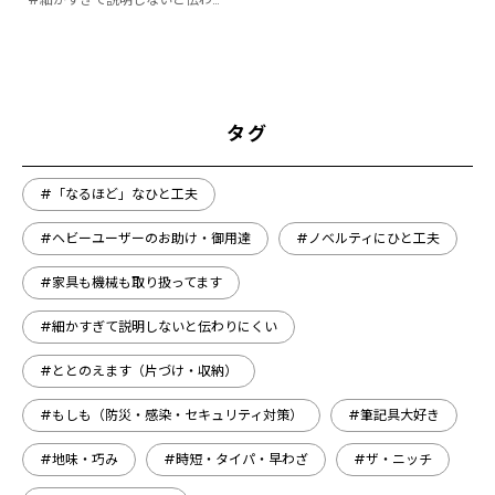
タグ
#「なるほど」なひと工夫
#ヘビーユーザーのお助け・御用達
#ノベルティにひと工夫
#家具も機械も取り扱ってます
#細かすぎて説明しないと伝わりにくい
#ととのえます（片づけ・収納）
#もしも（防災・感染・セキュリティ対策）
#筆記具大好き
#地味・巧み
#時短・タイパ・早わざ
#ザ・ニッチ