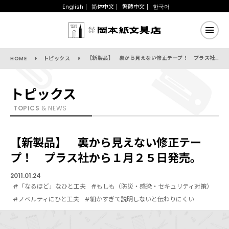
English
简体中文
繁體中文
한국어
【新製品】 裏から見えない修正テープ！ プラス社から１月２５日発売。
HOME
トピックス
トピックス
TOPICS
& NEWS
【新製品】 裏から見えない修正テー
プ！ プラス社から１月２５日発売。
2011.01.24
#「なるほど」なひと工夫
#もしも（防災・感染・セキュリティ対策）
#ノベルティにひと工夫
#細かすぎて説明しないと伝わりにくい