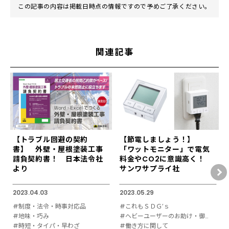
この記事の内容は掲載日時点の情報ですので予めご了承ください。
関連記事
【トラブル回避の契約
【節電しましょう！】
書】 外壁・屋根塗装工事
「ワットモニター」で電気
請負契約書！ 日本法令社
料金やCO2に意識高く！
より
サンワサプライ社
2023.04.03
2023.05.29
#制度・法令・時事対応品
#これもＳＤＧ’ｓ
#地味・巧み
#ヘビーユーザーのお助け・御用達
#時短・タイパ・早わざ
#働き方に関して