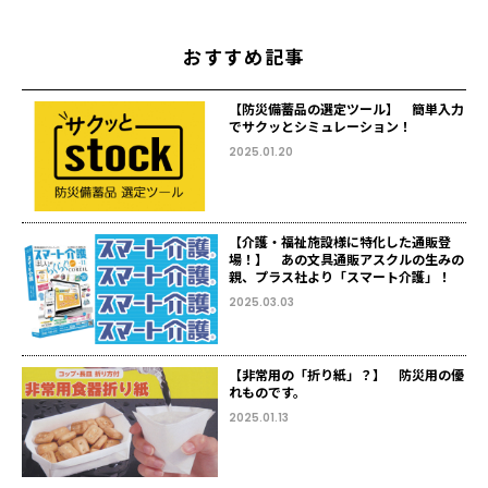
おすすめ記事
【防災備蓄品の選定ツール】 簡単入力
でサクッとシミュレーション！
2025.01.20
【介護・福祉施設様に特化した通販登
場！】 あの文具通販アスクルの生みの
親、プラス社より「スマート介護」！
2025.03.03
【非常用の「折り紙」？】 防災用の優
れものです。
2025.01.13