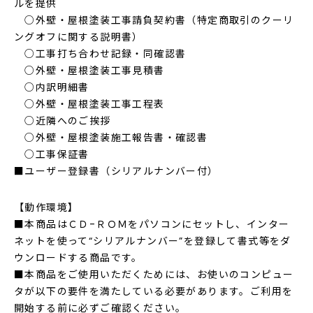
ルを提供
○外壁・屋根塗装工事請負契約書（特定商取引のクーリ
ングオフに関する説明書）
○工事打ち合わせ記録・同確認書
○外壁・屋根塗装工事見積書
○内訳明細書
○外壁・屋根塗装工事工程表
○近隣へのご挨拶
○外壁・屋根塗装施工報告書・確認書
○工事保証書
■ユーザー登録書（シリアルナンバー付）
【動作環境】
■本商品はＣＤ-ＲＯＭをパソコンにセットし、インター
ネットを使って“シリアルナンバー”を登録して書式等をダ
ウンロードする商品です。
■本商品をご使用いただくためには、お使いのコンピュー
タが以下の要件を満たしている必要があります。ご利用を
開始する前に必ずご確認ください。