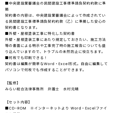
■中央建設業審議会の民間建設工事標準請負契約約款に準
拠
契約書の内容は、中央建設業審議会によって作成されてい
る民間建設工事標準請負契約約款（乙）に準拠した安心の
契約書となります。
■外壁・屋根塗装工事に特化した契約書
外壁・屋根塗装工事にあたり規定しておきたい、施工方法
等の書面による明示や工事完了時の施工報告についても盛
り込んでいますので、トラブルの未然防止に役立ちます。
■何枚でも印刷できる！
契約書は編集が簡単なWord・Excel形式。自由に編集して
パソコンで何枚でも作成することができます。
【監修】
みらい総合法律事務所 弁護士 水村元晴
【セット内容】
■CD-ROM ※インターネットより Word・Excelファイ