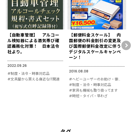
【自動車管理】 アルコー
【郵便料金スケール】 内
ル検知器による酒気帯び確
国郵便の料金割引の変更及
認義務化対策！ 日本法令
び国際郵便料金改定に伴う
社より。
デジタルスケールキャンペ
ーン！
2022.09.26
2016.08.08
#制度・法令・時事対応品
#文具屋から買える身近なIT関連
#ヘビーユーザーのお助け・御用達
#制度・法令・時事対応品
#家具も機械も取り扱ってます
#時短・タイパ・早わざ
タグ