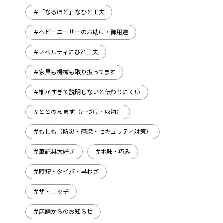
#「なるほど」なひと工夫
#ヘビーユーザーのお助け・御用達
#ノベルティにひと工夫
#家具も機械も取り扱ってます
#細かすぎて説明しないと伝わりにくい
#ととのえます（片づけ・収納）
#もしも（防災・感染・セキュリティ対策）
#筆記具大好き
#地味・巧み
#時短・タイパ・早わざ
#ザ・ニッチ
#店舗からのお知らせ