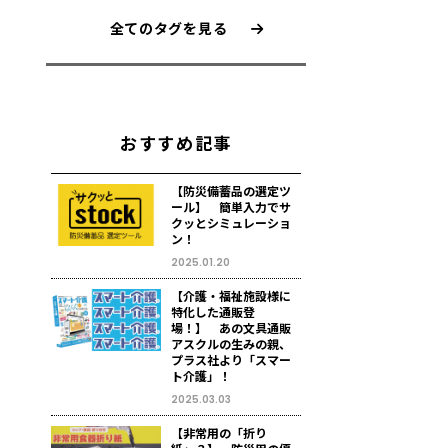
全てのタグを見る
おすすめ記事
【防災備蓄品の選定ツ
ール】 簡単入力でサ
クッとシミュレーショ
ン！
2025.01.20
【介護・福祉施設様に
特化した通販登
場！】 あの文具通販
アスクルの生みの親、
プラス社より「スマー
ト介護」！
2025.03.03
【非常用の「折り