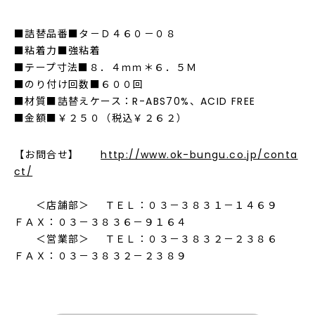
■詰替品番■タ－Ｄ４６０－０８
■粘着力■強粘着
■テープ寸法■８．４ｍｍ＊６．５Ｍ
■のり付け回数■６００回
■材質■詰替えケース：R-ABS70%、ACID FREE
■金額■￥２５０（税込￥２６２）
【お問合せ】
http://www.ok-bungu.co.jp/conta
ct/
＜店舗部＞ ＴＥＬ：０３－３８３１－１４６９
ＦＡＸ：０３－３８３６－９１６４
＜営業部＞ ＴＥＬ：０３－３８３２－２３８６
ＦＡＸ：０３－３８３２－２３８９