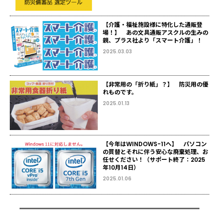
【介護・福祉施設様に特化した通販登
場！】 あの文具通販アスクルの生みの
親、プラス社より「スマート介護」！
2025.03.03
【非常用の「折り紙」？】 防災用の優
れものです。
2025.01.13
【今年はWINDOWS-11へ】 パソコン
の買替とそれに伴う安心な廃棄処理、お
任せください！（サポート終了：2025
年10月14日）
2025.01.06