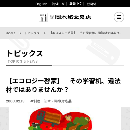
English
简体中文
繁體中文
한국어
【エコロジー啓蒙】 その学習机、違法材ではありませんか？
HOME
トピックス
トピックス
TOPICS
& NEWS
【エコロジー啓蒙】 その学習机、違法
材ではありませんか？
2008.02.13
#制度・法令・時事対応品