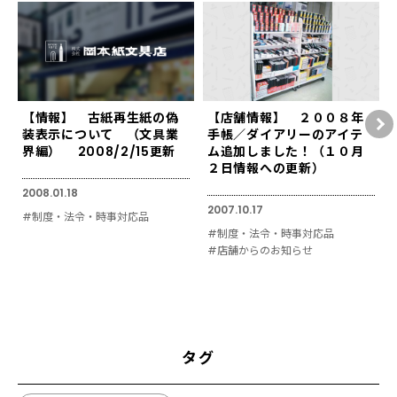
【情報】 古紙再生紙の偽
【店舗情報】 ２００８年
装表示について （文具業
手帳／ダイアリーのアイテ
界編） 2008/2/15更新
ム追加しました！（１０月
２日情報への更新）
2008.01.18
2007.10.17
#制度・法令・時事対応品
#制度・法令・時事対応品
#店舗からのお知らせ
タグ