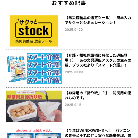
おすすめ記事
【防災備蓄品の選定ツール】 簡単入力
でサクッとシミュレーション！
2025.01.20
【介護・福祉施設様に特化した通販登
場！】 あの文具通販アスクルの生みの
親、プラス社より「スマート介護」！
2025.03.03
【非常用の「折り紙」？】 防災用の優
れものです。
2025.01.13
【今年はWINDOWS-11へ】 パソコン
の買替とそれに伴う安心な廃棄処理、お