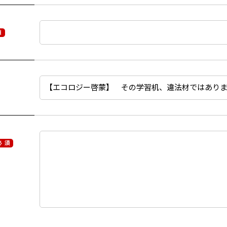
須
必 須