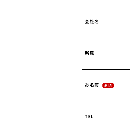
会社名
所属
お名前
必 須
TEL