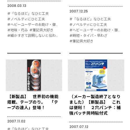
2008.03.13
2007.12.25
#「なるほど」なひと工夫
#ノベルティにひと工夫
#「なるほど」なひと工夫
#ヘビーユーザーのお助け・御用達
#ノベルティにひと工夫
#地味・巧み
#筆記具大好き
#ヘビーユーザーのお助け・御用達
#細かすぎて説明しないと伝わりにくい
#時短・タイパ・早わざ
#筆記具大好き
【新製品】 世界初の機能
（メーカー製造終了となり
搭載、テープのり。 「テ
ました）【新製品】 これ
ープの達人」登場！
は便利！ ２穴パンチ：補
強パッチ同時貼付式
2007.11.02
2007.07.12
#「なるほど」なひと工夫