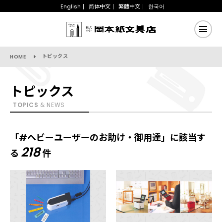
English
简体中文
繁體中文
한국어
トピックス
HOME
トピックス
TOPICS
& NEWS
「#ヘビーユーザーのお助け・御用達」に該当す
218
る
件