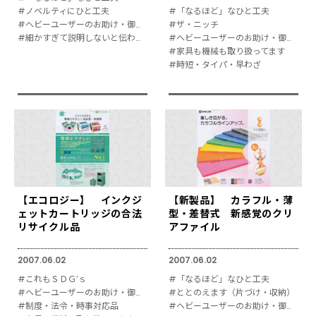
#ノベルティにひと工夫
#「なるほど」なひと工夫
#ヘビーユーザーのお助け・御用達
#ザ・ニッチ
#細かすぎて説明しないと伝わりにくい
#ヘビーユーザーのお助け・御用達
#家具も機械も取り扱ってます
#時短・タイパ・早わざ
【エコロジー】 インクジ
【新製品】 カラフル・薄
ェットカートリッジの合法
型・差替式 新感覚のクリ
リサイクル品
アファイル
2007.06.02
2007.06.02
#これもＳＤＧ’ｓ
#「なるほど」なひと工夫
#ヘビーユーザーのお助け・御用達
#ととのえます（片づけ・収納）
#制度・法令・時事対応品
#ヘビーユーザーのお助け・御用達