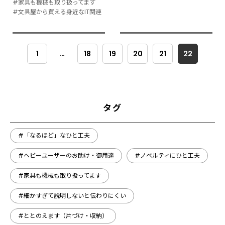
#家具も機械も取り扱ってます
#文具屋から買える身近なIT関連
…
1
18
19
20
21
22
タグ
#「なるほど」なひと工夫
#ヘビーユーザーのお助け・御用達
#ノベルティにひと工夫
#家具も機械も取り扱ってます
#細かすぎて説明しないと伝わりにくい
#ととのえます（片づけ・収納）