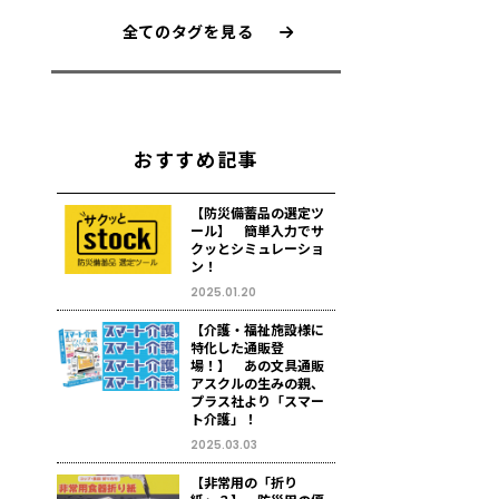
全てのタグを見る
おすすめ記事
【防災備蓄品の選定ツ
ール】 簡単入力でサ
クッとシミュレーショ
ン！
2025.01.20
【介護・福祉施設様に
特化した通販登
場！】 あの文具通販
アスクルの生みの親、
プラス社より「スマー
ト介護」！
2025.03.03
【非常用の「折り