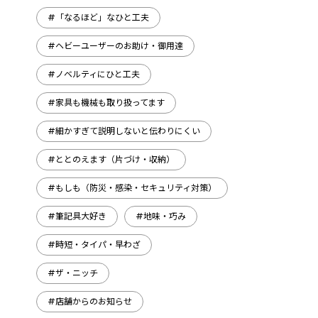
#「なるほど」なひと工夫
#ヘビーユーザーのお助け・御用達
#ノベルティにひと工夫
#家具も機械も取り扱ってます
#細かすぎて説明しないと伝わりにくい
#ととのえます（片づけ・収納）
#もしも（防災・感染・セキュリティ対策）
#筆記具大好き
#地味・巧み
#時短・タイパ・早わざ
#ザ・ニッチ
#店舗からのお知らせ