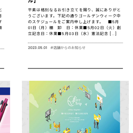
ル】
と
平素は格別なるお引き立てを賜り、誠にありがと
月
うございます。下記の通りゴールデンウィーク中
げ
のスケジュールをご案内申し上げます。 ■5月
願
01日（月）棚 卸 日：休業■5月02日（火）創
立記念日：休業■5月03日（水）憲法記念 […]
2023.05.01
#店舗からのお知らせ