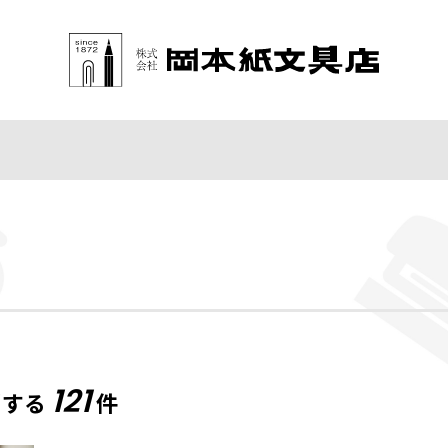
121
当する
件