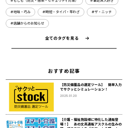
#もしも（防災・感染・セキュリティ対策）
#筆記具大好き
#地味・巧み
#時短・タイパ・早わざ
#ザ・ニッチ
#店舗からのお知らせ
全てのタグを見る
おすすめ記事
【防災備蓄品の選定ツール】 簡単入力
でサクッとシミュレーション！
2025.01.20
【介護・福祉施設様に特化した通販登
場！】 あの文具通販アスクルの生みの