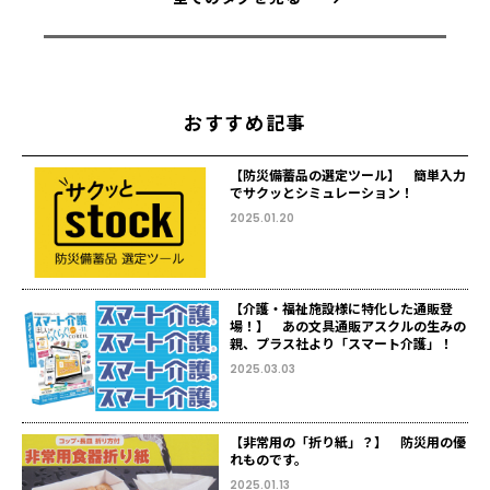
おすすめ記事
【防災備蓄品の選定ツール】 簡単入力
でサクッとシミュレーション！
2025.01.20
【介護・福祉施設様に特化した通販登
場！】 あの文具通販アスクルの生みの
親、プラス社より「スマート介護」！
2025.03.03
【非常用の「折り紙」？】 防災用の優
れものです。
2025.01.13