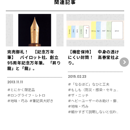
関連記事
完売御礼！ 【記念万年
【機密保持】 中身の透け
筆】 パイロット社、創立
にくい封筒！ 高春堂社よ
95周年記念万年筆。 「昇り
り。
龍」と「龍」。
2015.02.23
2013.11.11
#「なるほど」なひと工夫
#とにかく限定品
#もしも（防災・感染・セキュリティ対策）
#ロングライフ・レトロ
#ザ・ニッチ
#地味・巧み
#筆記具大好き
#ヘビーユーザーのお助け・御用達
#地味・巧み
#細かすぎて説明しないと伝わりにくい