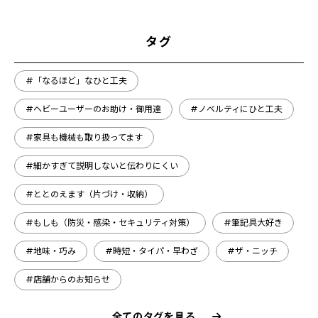
タグ
#「なるほど」なひと工夫
#ヘビーユーザーのお助け・御用達
#ノベルティにひと工夫
#家具も機械も取り扱ってます
#細かすぎて説明しないと伝わりにくい
#ととのえます（片づけ・収納）
#もしも（防災・感染・セキュリティ対策）
#筆記具大好き
#地味・巧み
#時短・タイパ・早わざ
#ザ・ニッチ
#店舗からのお知らせ
全てのタグを見る