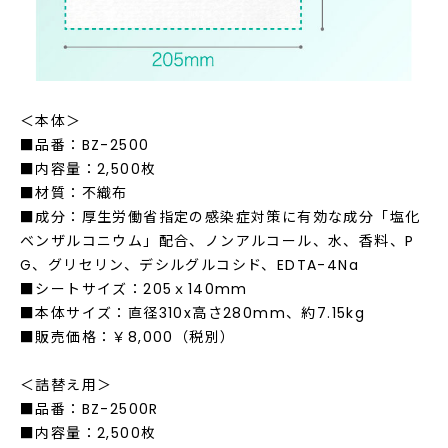
＜本体＞
■品番：BZ-2500
■内容量：2,500枚
■材質：不織布
■成分：厚生労働省指定の感染症対策に有効な成分「塩化
ベンザルコニウム」配合、ノンアルコール、水、香料、P
G、グリセリン、デシルグルコシド、EDTA-4Na
■シートサイズ：205ｘ140mm
■本体サイズ：直径310x高さ280mm、約7.15kg
■販売価格：￥8,000（税別）
＜詰替え用＞
■品番：BZ-2500R
■内容量：2,500枚