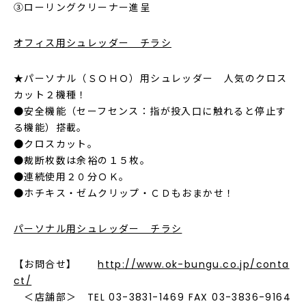
③ローリングクリーナー進呈
オフィス用シュレッダー チラシ
★パーソナル（ＳＯＨＯ）用シュレッダー 人気のクロス
カット２機種！
●安全機能（セーフセンス：指が投入口に触れると停止す
る機能）搭載。
●クロスカット。
●裁断枚数は余裕の１５枚。
●連続使用２０分ＯＫ。
●ホチキス・ゼムクリップ・ＣＤもおまかせ！
パーソナル用シュレッダー チラシ
【お問合せ】
http://www.ok-bungu.co.jp/conta
ct/
＜店舗部＞ TEL 03-3831-1469 FAX 03-3836-9164