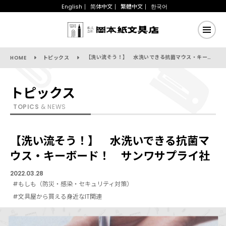
English
简体中文
繁體中文
한국어
【洗い流そう！】 水洗いできる抗菌マウス・キーボード！ サンワサプライ社
HOME
トピックス
トピックス
TOPICS
& NEWS
【洗い流そう！】 水洗いできる抗菌マ
ウス・キーボード！ サンワサプライ社
2022.03.28
#もしも（防災・感染・セキュリティ対策）
#文具屋から買える身近なIT関連