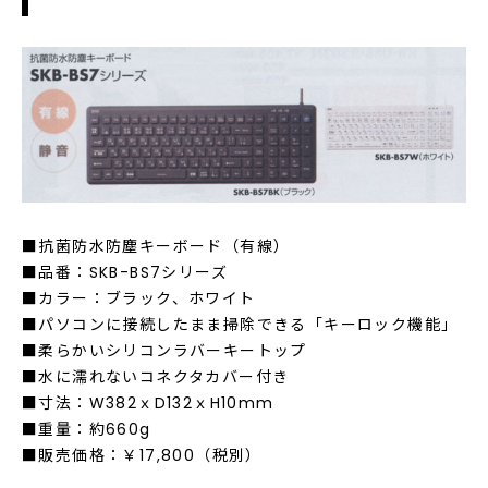
■抗菌防水防塵キーボード（有線）
■品番：SKB-BS7シリーズ
■カラー：ブラック、ホワイト
■パソコンに接続したまま掃除できる「キーロック機能」
■柔らかいシリコンラバーキートップ
■水に濡れないコネクタカバー付き
■寸法：W382ｘD132ｘH10mm
■重量：約660g
■販売価格：￥17,800（税別）