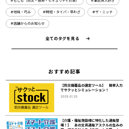
#もしも（防災・感染・セキュリティ対策）
#筆記具大好き
#地味・巧み
#時短・タイパ・早わざ
#ザ・ニッチ
#店舗からのお知らせ
全てのタグを見る
おすすめ記事
【防災備蓄品の選定ツール】 簡単入力
でサクッとシミュレーション！
2025.01.20
【介護・福祉施設様に特化した通販登
場！】 あの文具通販アスクルの生みの