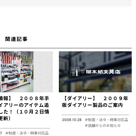
関連記事
情報】 ２００８年手
【ダイアリー】 ２００９年
イアリーのアイテム追
版ダイアリー製品のご案内
した！（１０月２日情
更新）
2008.10.28
#制度・法令・時事対応品
#店舗からのお知らせ
17
#制度・法令・時事対応品