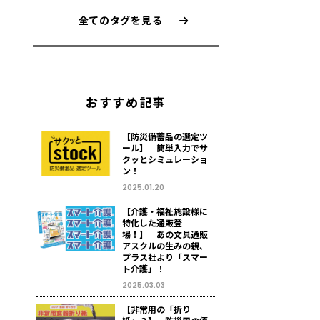
全てのタグを見る
おすすめ記事
【防災備蓄品の選定ツ
ール】 簡単入力でサ
クッとシミュレーショ
ン！
2025.01.20
【介護・福祉施設様に
特化した通販登
場！】 あの文具通販
アスクルの生みの親、
プラス社より「スマー
ト介護」！
2025.03.03
【非常用の「折り