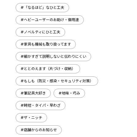
#「なるほど」なひと工夫
#ヘビーユーザーのお助け・御用達
#ノベルティにひと工夫
#家具も機械も取り扱ってます
#細かすぎて説明しないと伝わりにくい
#ととのえます（片づけ・収納）
#もしも（防災・感染・セキュリティ対策）
#筆記具大好き
#地味・巧み
#時短・タイパ・早わざ
#ザ・ニッチ
#店舗からのお知らせ