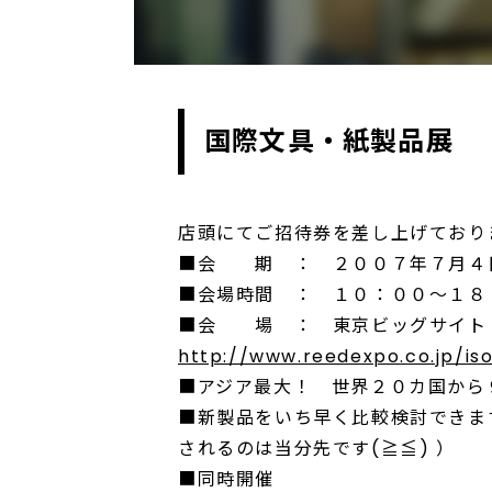
国際文具・紙製品展
店頭にてご招待券を差し上げており
■会 期 ： ２００７年７月４
■会場時間 ： １０：００～１８
■会 場 ： 東京ビッグサイト
http://www.reedexpo.co.jp/iso
■アジア最大！ 世界２０カ国から
■新製品をいち早く比較検討できま
されるのは当分先です(≧≦) ）
■同時開催